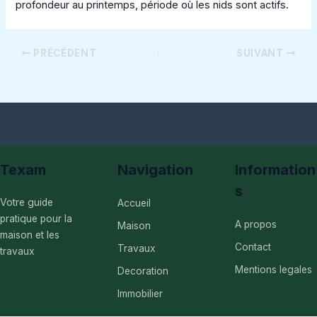
profondeur au printemps, période où les nids sont actifs.
PRÉCÉDENT
SUIVANT
Texam
Navigation
Information
s
Votre guide
Accueil
pratique pour la
A propos
Maison
maison et les
Contact
Travaux
travaux
Mentions legales
Decoration
Immobilier