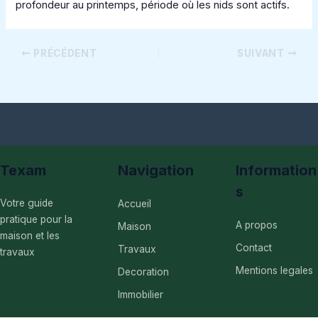
profondeur au printemps, période où les nids sont actifs.
PRÉCÉDENT
SUIVANT
Texam
Navigation
Information
s
Votre guide
Accueil
pratique pour la
A propos
Maison
maison et les
Contact
Travaux
travaux
Mentions legales
Decoration
Immobilier