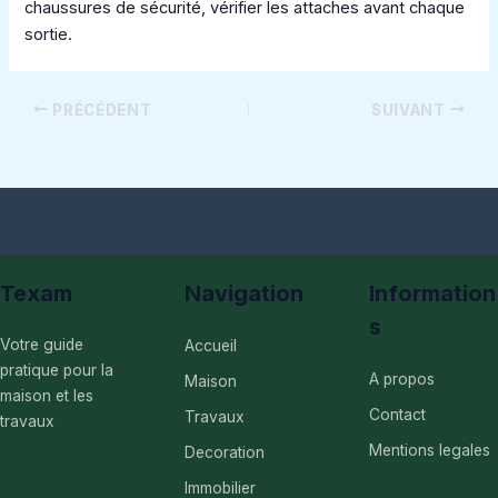
chaussures de sécurité, vérifier les attaches avant chaque
sortie.
PRÉCÉDENT
SUIVANT
Texam
Navigation
Information
s
Votre guide
Accueil
pratique pour la
A propos
Maison
maison et les
Contact
Travaux
travaux
Mentions legales
Decoration
Immobilier