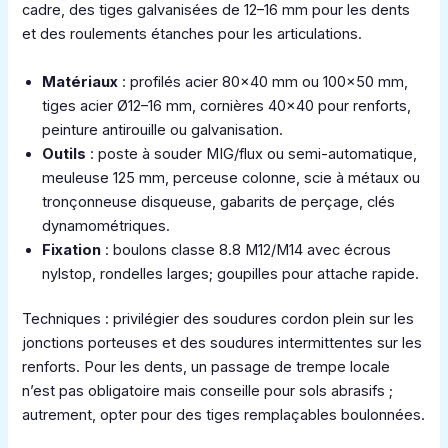
cadre, des tiges galvanisées de 12–16 mm pour les dents
et des roulements étanches pour les articulations.
Matériaux
: profilés acier 80×40 mm ou 100×50 mm,
tiges acier Ø12–16 mm, cornières 40×40 pour renforts,
peinture antirouille ou galvanisation.
Outils
: poste à souder MIG/flux ou semi-automatique,
meuleuse 125 mm, perceuse colonne, scie à métaux ou
tronçonneuse disqueuse, gabarits de perçage, clés
dynamométriques.
Fixation
: boulons classe 8.8 M12/M14 avec écrous
nylstop, rondelles larges; goupilles pour attache rapide.
Techniques : privilégier des soudures cordon plein sur les
jonctions porteuses et des soudures intermittentes sur les
renforts. Pour les dents, un passage de trempe locale
n’est pas obligatoire mais conseille pour sols abrasifs ;
autrement, opter pour des tiges remplaçables boulonnées.