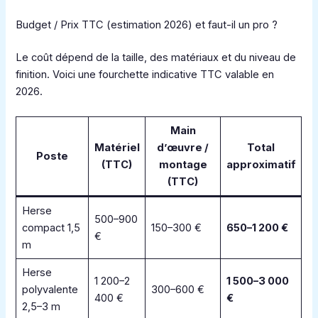
Budget / Prix TTC (estimation 2026) et faut-il un pro ?
Le coût dépend de la taille, des matériaux et du niveau de
finition. Voici une fourchette indicative TTC valable en
2026.
Main
Matériel
d’œuvre /
Total
Poste
(TTC)
montage
approximatif
(TTC)
Herse
500–900
compact 1,5
150–300 €
650–1 200 €
€
m
Herse
1 200–2
1 500–3 000
polyvalente
300–600 €
400 €
€
2,5–3 m