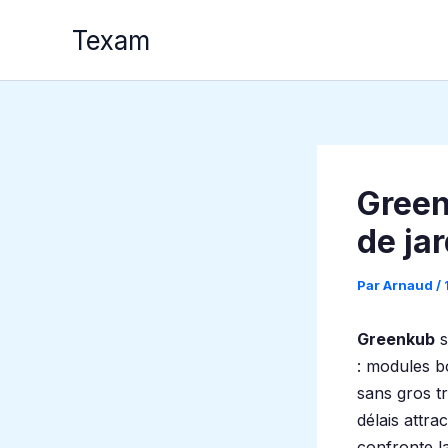
Aller
Texam
au
contenu
Green
de jar
Par
Arnaud
/
Greenkub
s
: modules bo
sans gros t
délais attrac
confronte l