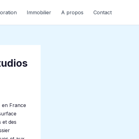
oration
Immobilier
A propos
Contact
tudios
n
en France
 surface
 et des
ssier
ques et aux