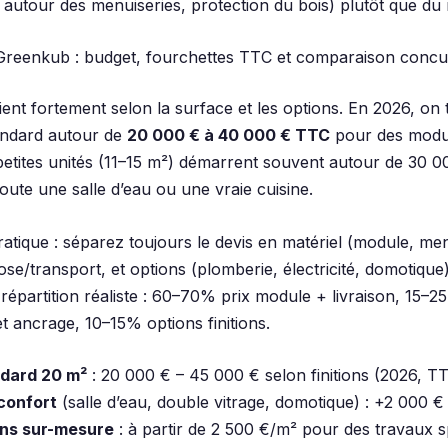
é autour des menuiseries, protection du bois) plutôt que du
 Greenkub : budget, fourchettes TTC et comparaison concur
ient fortement selon la surface et les options. En 2026, on
ndard autour de
20 000 € à 40 000 € TTC
pour des modul
petites unités (11–15 m²) démarrent souvent autour de 30 
oute une salle d’eau ou une vraie cuisine.
atique : séparez toujours le devis en matériel (module, men
pose/transport, et options (plomberie, électricité, domotique
répartition réaliste : 60–70% prix module + livraison, 15–2
 et ancrage, 10–15% options finitions.
ndard 20 m²
: 20 000 € – 45 000 € selon finitions (2026, TT
confort
(salle d’eau, double vitrage, domotique) : +2 000 €
ns sur-mesure
: à partir de 2 500 €/m² pour des travaux s