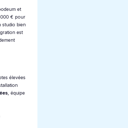
oodeum et
0 000 € pour
n studio bien
égration est
rdement
notes élevées
tallation
nées
, équipe
a