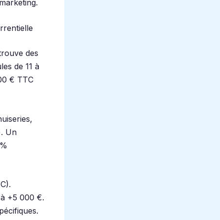
 marketing.
rentielle
 trouve des
es de 11 à
000 € TTC
uiseries,
). Un
5%
C).
 à +5 000 €.
pécifiques.