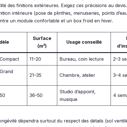
lité des finitions extérieures. Exigez ces précisions au devis
inition intérieure (pose de plinthes, menuiseries, points d’eau)
entre un module confortable et un box froid en hiver.
Surface
dèle
Usage conseillé
(m²)
d’in
 Compact
11–20
Bureau, coin lecture
2–3 s
 Grand
21–35
Chambre, atelier
3–4 s
Studio d’appoint,
50
36–50
4 sem
musique
 longévité dépendra surtout du respect des détails (sol ventil