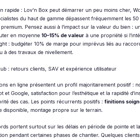
n rapide : Lov’n Box peut démarrer un peu moins cher, W
écialistes du haut de gamme dépassent fréquemment les 5
s premium. Pensez aussi à l’impact sur la valeur du bien : u
jouter en moyenne
10–15% de valeur
à une propriété si l’int
sight : budgéter 10% de marge pour imprévus liés au racco
u à des travaux de nivellement.
b : retours clients, SAV et expérience utilisateur
ons en ligne présentent un profil majoritairement positif : 
t et Google, satisfaction pour l’esthétique et la rapidité d’ins
rité des cas. Les points récurrents positifs :
finitions soig
 disponible, montage propre sur le terrain.
ds portent surtout sur les délais en période de pointe et l
on pendant certaines phases de chantier. Quelques clients