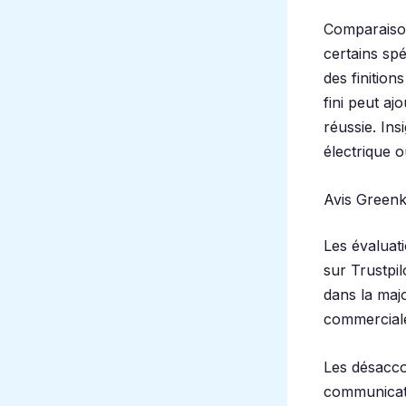
Comparaiso
certains sp
des finition
fini peut a
réussie. In
électrique o
Avis Greenku
Les évaluati
sur Trustpilo
dans la majo
commerciale
Les désaccor
communicati