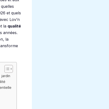
, quelles
026 et quels
 avec Lov’n
t la
qualité
s années.
n, la
 transforme
 jardin
lité
ntielle