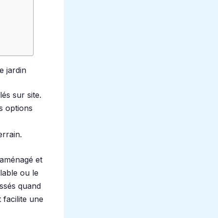
e jardin
s sur site.
s options
errain.
n aménagé et
lable ou le
vissés quand
facilite une