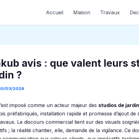
Accueil
Maison
Travaux
Dec
kub avis : que valent leurs s
din ?
10/03/2026
’est imposé comme un acteur majeur des
studios de jardi
is préfabriqués, installation rapide et promesse d’ajout de
ravaux. Le discours commercial tient sur des visuels soignés
tifs ; la réalité chantier, elle, demande de la vigilance. Ce do
a communication aux retours clients, aux impératifs techni