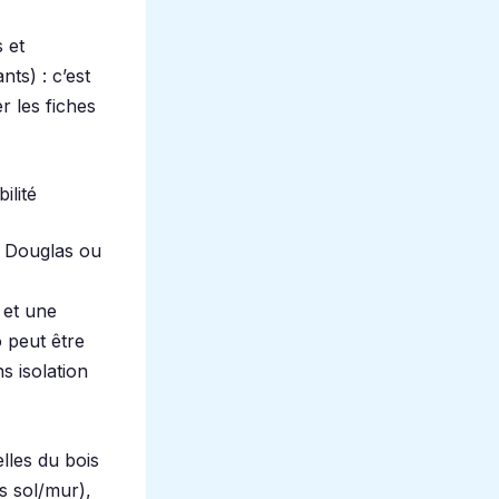
 et
ts) : c’est
r les fiches
ilité
n Douglas ou
 et une
o peut être
s isolation
lles du bois
ns sol/mur),