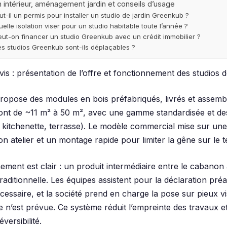
 intérieur, aménagement jardin et conseils d’usage
ut-il un permis pour installer un studio de jardin Greenkub ?
uelle isolation viser pour un studio habitable toute l’année ?
eut-on financer un studio Greenkub avec un crédit immobilier ?
es studios Greenkub sont-ils déplaçables ?
s : présentation de l’offre et fonctionnement des studios d
opose des modules en bois préfabriqués, livrés et assemblé
 vont de ~11 m² à 50 m², avec une gamme standardisée et de
u, kitchenette, terrasse). Le modèle commercial mise sur une
on atelier et un montage rapide pour limiter la gêne sur le t
nement est clair : un produit intermédiaire entre le cabano
traditionnelle. Les équipes assistent pour la déclaration préa
écessaire, et la société prend en charge la pose sur pieux 
 n’est prévue. Ce système réduit l’empreinte des travaux et 
versibilité.