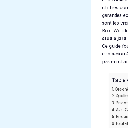
chiffres con
garanties e
sont les vr
Box, Woodeu
studio jard
Ce guide fou
connexion él
pas en chan
Table 
Greenk
Qualit
Prix s
Avis G
Erreur
Faut-i