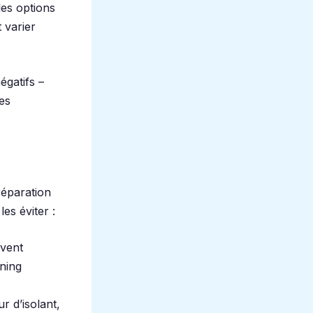
les options
 varier
égatifs –
es
réparation
es éviter :
ivent
nning
r d’isolant,