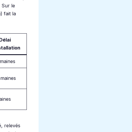
. Sur le
 fait la
Délai
stallation
emaines
emaines
aines
é, relevés