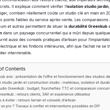
crets. Il explique comment vérifier l’
isolation studio jardin
xiger, combien réellement coûte un studio clé en main en 2
ais points faibles du service après-vente. Les comparaisons
m et autres permettent de situer la
durabilité Greenkub
e
in
dans un paysage concurrentiel qui a mûri depuis quelque
rnit aussi des conseils pratiques d’artisan pour l’implantatio
ectrique et les finitions intérieures, afin que l’achat ne se
tier interminable.
of Contents
ub avis : présentation de l’offre et fonctionnement des studios de
é studio jardin et construction studio : matériaux, isolation et durabi
tudio Greenkub : budget, fourchettes TTC et comparaison concurre
reenkub : retours clients, SAV et expérience utilisateur
s à éviter : retours terrain et conseils d’artisan
l un pro ? Travaux à confier et interventions possibles en DIY