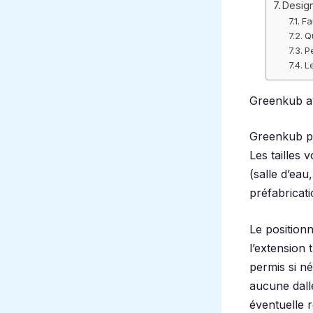
Design
Fa
Q
P
L
Greenkub avi
Greenkub pr
Les tailles
(salle d’ea
préfabricati
Le position
l’extension 
permis si n
aucune dalle
éventuelle ré