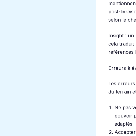
mentionnent
post-livrais
selon la cha
Insight : un
cela tradui
références l
Erreurs à év
Les erreurs
du terrain e
Ne pas vé
pouvoir p
adaptés.
Accepter 