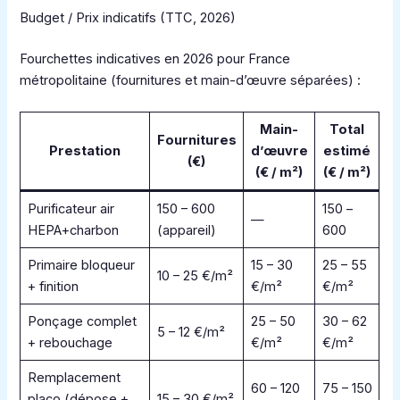
Budget / Prix indicatifs (TTC, 2026)
Fourchettes indicatives en 2026 pour France
métropolitaine (fournitures et main-d’œuvre séparées) :
Main-
Total
Fournitures
Prestation
d’œuvre
estimé
(€)
(€ / m²)
(€ / m²)
Purificateur air
150 – 600
150 –
—
HEPA+charbon
(appareil)
600
Primaire bloqueur
15 – 30
25 – 55
10 – 25 €/m²
+ finition
€/m²
€/m²
Ponçage complet
25 – 50
30 – 62
5 – 12 €/m²
+ rebouchage
€/m²
€/m²
Remplacement
60 – 120
75 – 150
placo (dépose +
15 – 30 €/m²