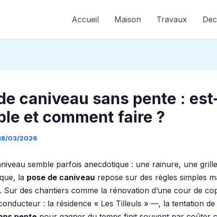
Accueil
Maison
Travaux
Dec
de caniveau sans pente : est
ble et comment faire ?
18/03/2026
iveau semble parfois anecdotique : une rainure, une grille,
ique, la
pose de caniveau
repose sur des règles simples m
. Sur des chantiers comme la rénovation d’une cour de co
conducteur : la résidence « Les Tilleuls » —, la tentation de
ans pente
pour gagner du temps finit souvent par coûter c