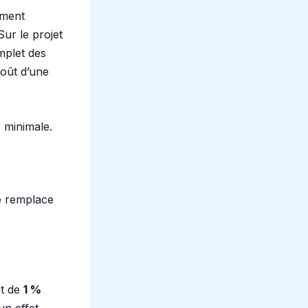
ement
Sur le projet
mplet des
coût d’une
 minimale.
se remplace
st de
1 %
un effet