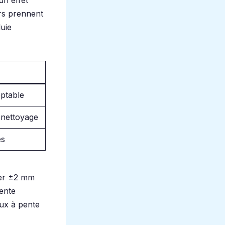
rs prennent
luie
ptable
-nettoyage
es
fier ±2 mm
pente
aux à pente