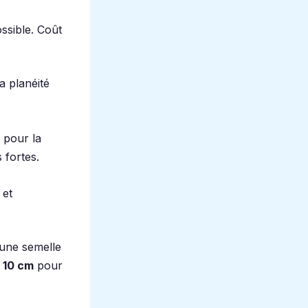
ossible. Coût
la planéité
r pour la
 fortes.
 et
 une semelle
s
10 cm
pour