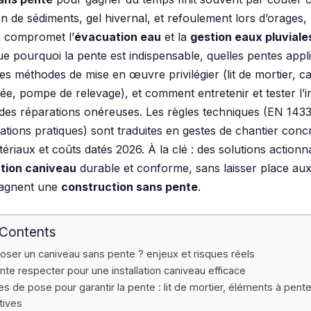
n de sédiments, gel hivernal, et refoulement lors d’orages,
on compromet l’
évacuation eau
et la
gestion eaux pluviale
ue pourquoi la pente est indispensable, quelles pentes appl
les méthodes de mise en œuvre privilégier (lit de mortier, c
ée, pompe de relevage), et comment entretenir et tester l’in
 des réparations onéreuses. Les règles techniques (EN 1433
ions pratiques) sont traduites en gestes de chantier conc
tériaux et coûts datés 2026. À la clé : des solutions action
ation caniveau
durable et conforme, sans laisser place au
agnent une
construction sans pente
.
 Contents
oser un caniveau sans pente ? enjeux et risques réels
nte respecter pour une installation caniveau efficace
s de pose pour garantir la pente : lit de mortier, éléments à pent
tives