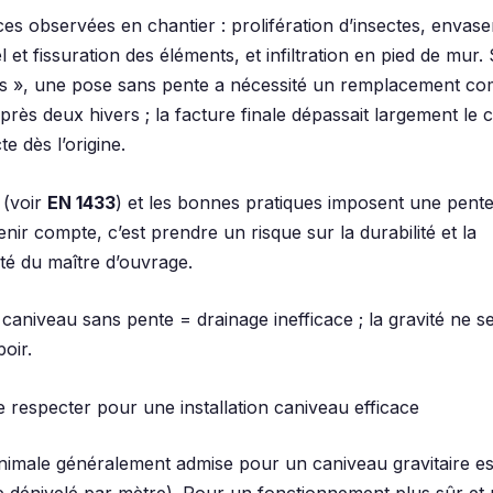
s observées en chantier : prolifération d’insectes, envas
l et fissuration des éléments, et infiltration en pied de mur. 
uls », une pose sans pente a nécessité un remplacement co
rès deux hivers ; la facture finale dépassait largement le 
e dès l’origine.
 (voir
EN 1433
) et les bonnes pratiques imposent une pente
nir compte, c’est prendre un risque sur la durabilité et la
ité du maître d’ouvrage.
caniveau sans pente = drainage inefficace ; la gravité ne 
poir.
e respecter pour une installation caniveau efficace
nimale généralement admise pour un caniveau gravitaire e
de dénivelé par mètre). Pour un fonctionnement plus sûr et 