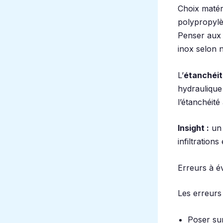
Choix matér
polypropylè
Penser au
inox selon n
L’
étanchéi
hydraulique 
l’étanchéité
Insight :
un 
infiltrations
Erreurs à é
Les erreurs 
Poser sur