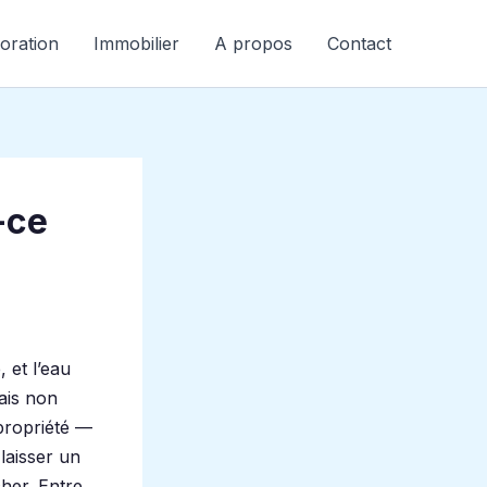
oration
Immobilier
A propos
Contact
-ce
 et l’eau
ais non
propriété —
 laisser un
her. Entre