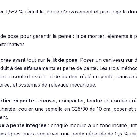
er 1,5–2 % réduit le risque d’envasement et prolonge la dur
e pose pour garantir la pente : lit de mortier, éléments à 
alternatives
 crée avant tout sur le
lit de pose
. Poser un caniveau sur 
duit à des affaissements et perte de pente. Les trois métho
selon contexte sont : lit de mortier réglé en pente, caniveau
égrée, et systèmes de relevage mécanique.
ortier en pente
: creuser, compacter, tendre un cordeau rég
haitée, couler une semelle en C25/30 de 10 cm, poser et s
ent.
x à pente intégrée
: chaque module a un fond incliné ; in
ues lignes, mais conserver une pente générale de 0,5 % m