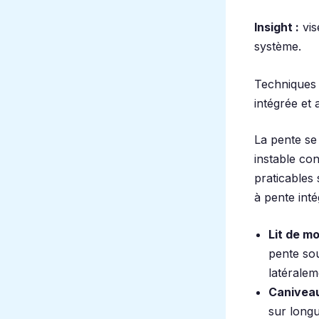
Insight :
vis
système.
Techniques d
intégrée et 
La pente se
instable con
praticables 
à pente int
Lit de m
pente sou
latéralem
Caniveau
sur long