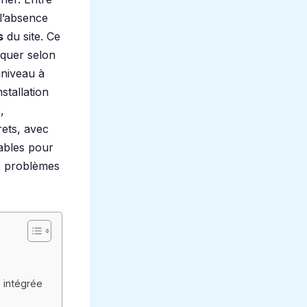
 l’absence
s
du site. Ce
iquer selon
aniveau à
stallation
,
rets, avec
nables pour
x problèmes
e intégrée