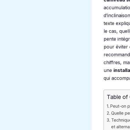
accumulatio
d’inclinais
texte expliq
le cas, quel
pente intégr
pour éviter
recommandat
chiffres, ma
une
install
qui accomp
Table of
Peut-on p
Quelle pe
Technique
et alterna