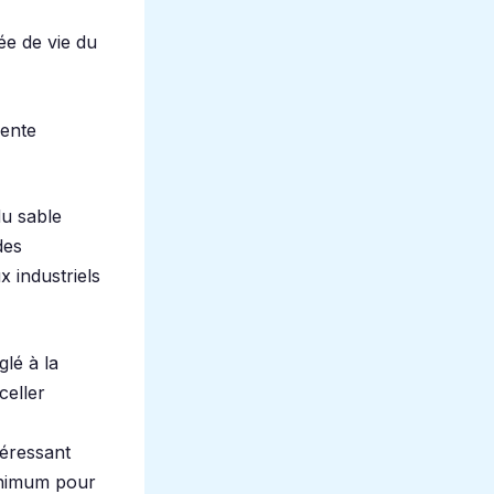
ée de vie du
pente
du sable
des
x industriels
lé à la
celler
téressant
inimum pour