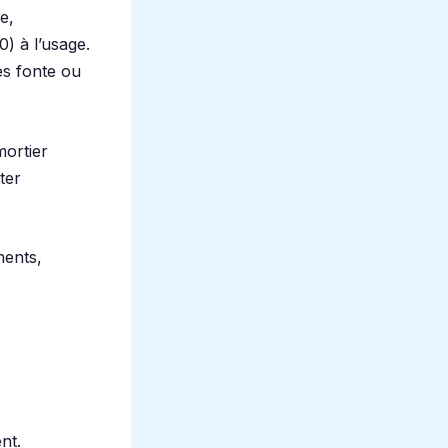
e,
) à l’usage.
les fonte ou
mortier
ter
ments,
nt.