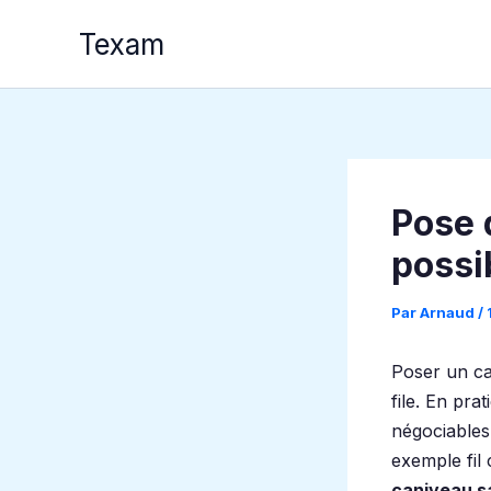
Aller
Texam
au
contenu
Pose 
possi
Par
Arnaud
/
Poser un can
file. En prat
négociables
exemple fil 
caniveau s