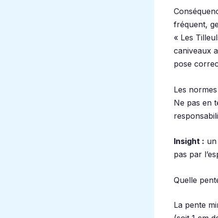
Conséquence
fréquent, ge
« Les Tille
caniveaux ap
pose correct
Les normes
Ne pas en te
responsabil
Insight :
un 
pas par l’es
Quelle pent
La pente mi
(soit 1 cm 