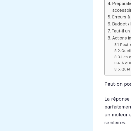
Préparati
accessoi
Erreurs à
Budget / 
Faut-il un
Actions 
Peut-
Quell
Les c
À que
Quel 
Peut-on pos
La réponse
parfaitement
un moteur e
sanitaires.