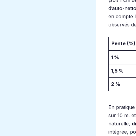
d’auto-nett
en compte la
observés de
Pente (%)
1 %
1,5 %
2 %
En pratique 
sur 10 m, et
naturelle,
d
intégrée, p