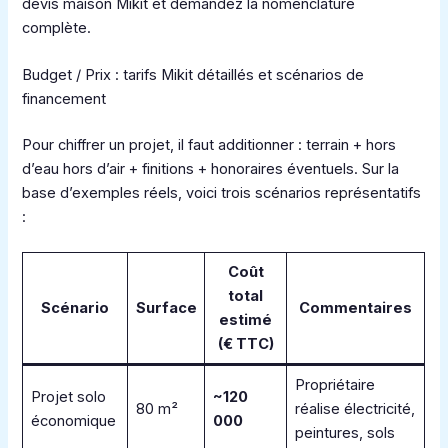
devis maison Mikit et demandez la nomenclature
complète.
Budget / Prix : tarifs Mikit détaillés et scénarios de
financement
Pour chiffrer un projet, il faut additionner : terrain + hors
d’eau hors d’air + finitions + honoraires éventuels. Sur la
base d’exemples réels, voici trois scénarios représentatifs
:
Coût
total
Scénario
Surface
Commentaires
estimé
(€ TTC)
Propriétaire
Projet solo
~120
80 m²
réalise électricité,
économique
000
peintures, sols