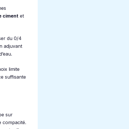
nes
e ciment
et
iser du 0/4
n adjuvant
d’eau.
oix limite
ce suffisante
pe sur
e compacité.