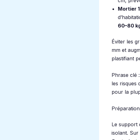
cm, prév
Mortier 1
d’habitat
60–80 kg
Éviter les g
mm et augme
plastifiant 
Phrase clé 
les risques 
pour la plu
Préparation
Le support 
isolant. Su