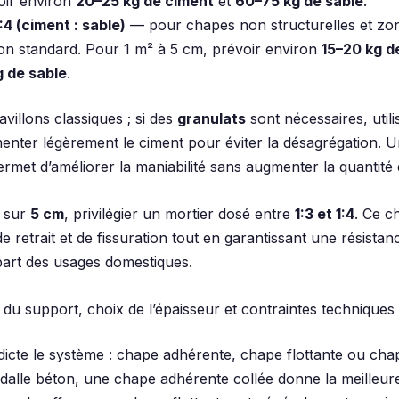
oir environ
20–25 kg de ciment
et
60–75 kg de sable
.
:4 (ciment : sable)
— pour chapes non structurelles et zo
ion standard. Pour 1 m² à 5 cm, prévoir environ
15–20 kg d
 de sable
.
ravillons classiques ; si des
granulats
sont nécessaires, util
nter légèrement le ciment pour éviter la désagrégation. U
permet d’améliorer la maniabilité sans augmenter la quantité 
: sur
5 cm
, privilégier un mortier dosé entre
1:3 et 1:4
. Ce ch
de retrait et de fissuration tout en garantissant une résistan
part des usages domestiques.
 du support, choix de l’épaisseur et contraintes techniques
dicte le système : chape adhérente, chape flottante ou cha
r dalle béton, une chape adhérente collée donne la meilleur