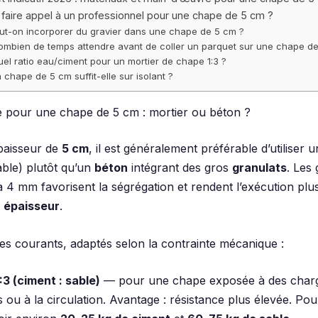
l faire appel à un professionnel pour une chape de 5 cm ?
ut-on incorporer du gravier dans une chape de 5 cm ?
ombien de temps attendre avant de coller un parquet sur une chape d
uel ratio eau/ciment pour un mortier de chape 1:3 ?
 chape de 5 cm suffit-elle sur isolant ?
 pour une chape de 5 cm : mortier ou béton ?
paisseur de
5 cm
, il est généralement préférable d’utiliser 
able) plutôt qu’un
béton
intégrant des gros
granulats
. Les
 4 mm favorisent la ségrégation et rendent l’exécution plus 
e
épaisseur
.
s courants, adaptés selon la contrainte mécanique :
:3 (ciment : sable)
— pour une chape exposée à des char
s ou à la circulation. Avantage : résistance plus élevée. Pou