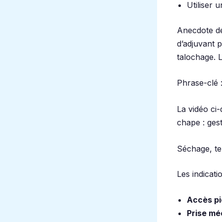
Utiliser u
Anecdote de
d’adjuvant 
talochage. Le
Phrase-clé :
La vidéo ci
chape : gest
Séchage, te
Les indicati
Accès pi
Prise méc