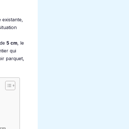
 existante,
ituation
de
5 cm
, le
tier qui
oir parquet,
 cm