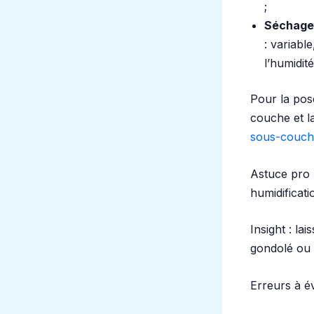
;
Séchage
: variabl
l’humidit
Pour la pos
couche et la
sous-couche
Astuce pro 
humidificati
Insight : l
gondolé ou 
Erreurs à é