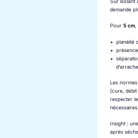
Sur isolant
demande plu
Pour
5 cm
,
planéité 
présence 
séparatio
d’arrach
Les normes
(cure, débit
respecter l
nécessaires
Insight : u
après sécha