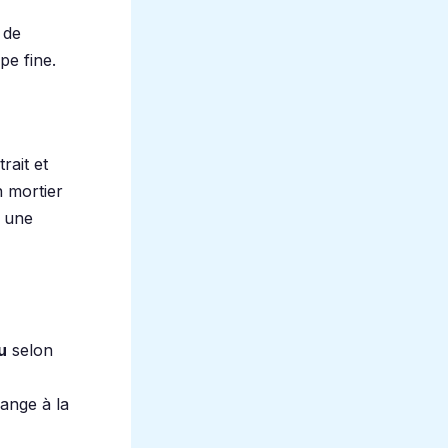
 de
pe fine.
rait et
n mortier
 une
u
selon
ange à la