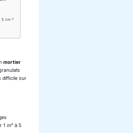
e 5 cm ?
un
mortier
 granulats
difficile sur
ges
r 1 m² à 5