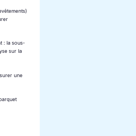
revêtements)
urer
 : la sous-
yse sur la
ssurer une
 parquet