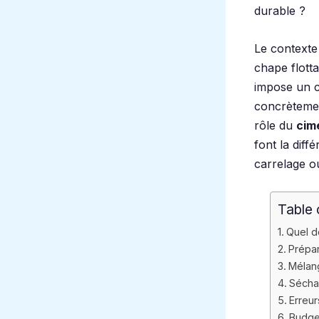
durable ?
Le contexte
chape flott
impose un 
concrètemen
rôle du
cim
font la dif
carrelage o
Table 
Quel d
Prépar
Mélang
Sécha
Erreur
Budge