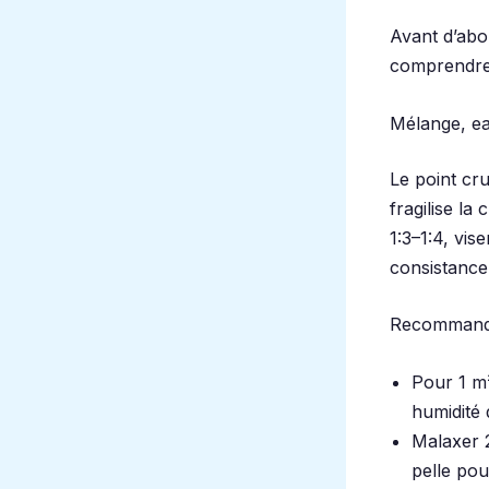
Avant d’abo
comprendre 
Mélange, ea
Le point cru
fragilise l
1:3–1:4, vi
consistance 
Recommanda
Pour 1 m²
humidité 
Malaxer 2
pelle pou