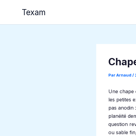
Aller
Texam
au
contenu
Chape
Par
Arnaud
/
Une chape
les petites 
pas anodin :
planéité de
question re
ou sable fi