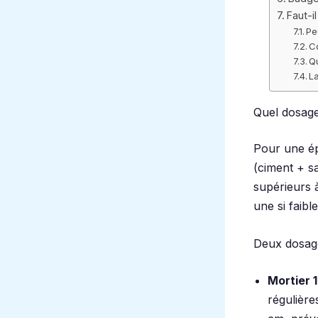
Faut-i
Pe
C
Q
La
Quel dosage
Pour une é
(ciment + s
supérieurs à
une si faibl
Deux dosage
Mortier 1
régulière