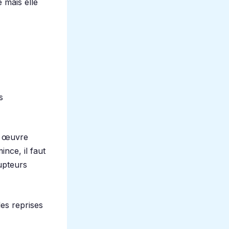
 mais elle
s
n œuvre
ince, il faut
rupteurs
les reprises