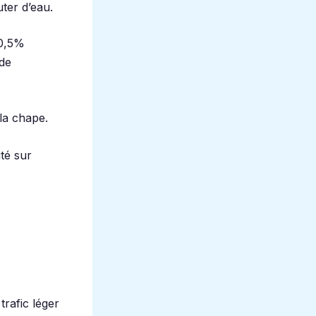
uter d’eau.
 0,5%
 de
 la chape.
té sur
trafic léger