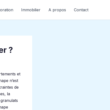
oration
Immobilier
A propos
Contact
er ?
rtements et
chape n’est
traintes de
es, la
 granulats
hape