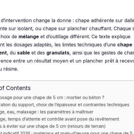
 d’intervention change la donne : chape adhérente sur dalle
ante sur isolant, ou chape sur plancher chauffant. Chaque s
choix de
mélange
et d’outillage différent. Ce texte explique
t les dosages adaptés, les limites techniques d’une
chape
ent
, du
sable
et des
granulats
, ainsi que les gestes de chan
férence entre un résultat moyen et un plancher prêt à recev
u résine.
of Contents
osage pour une chape de 5 cm : mortier ou béton ?
ation du support, choix de l’épaisseur et contraintes techniques
e, eau, malaxage : les paramètres à maîtriser
ge, temps d’attente et contrôle avant pose du revêtement
s à éviter sur une chape de 5 cm (retours de terrain)
t indicatif 2026 : matériaux et main-d’œuvre pour une chape de 5