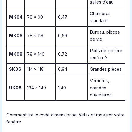
salles d’eau
Chambres
MK04
78 × 98
0,47
standard
Bureau, pièces
MK06
78 × 118
0,59
de vie
Puits de lumière
MK08
78 × 140
0,72
renforcé
SK06
114 × 118
0,94
Grandes pièces
Verrières,
UK08
134 × 140
1,40
grandes
ouvertures
Comment lire le code dimensionnel Velux et mesurer votre
fenêtre