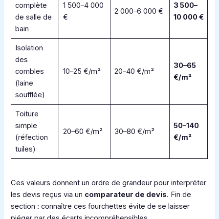
complète
1 500–4 000
3 500–
2 000–6 000 €
de salle de
€
10 000 €
bain
Isolation
des
30–65
combles
10–25 €/m²
20–40 €/m²
€/m²
(laine
soufflée)
Toiture
simple
50–140
20–60 €/m²
30–80 €/m²
(réfection
€/m²
tuiles)
Ces valeurs donnent un ordre de grandeur pour interpréter
les devis reçus via un
comparateur de devis
. Fin de
section : connaître ces fourchettes évite de se laisser
piéger par des écarts incompréhensibles.