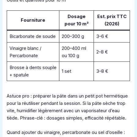
Outils et quantités pour 10 m²
Dosage
Est. prix TTC
Fourniture
pour 10 m²
(2026)
Bicarbonate de soude
200–300 g
3–6 €
Vinaigre blanc /
200–400 ml
2–8 €
Percarbonate
ou 100 g
Brosse à dents souple
1 set
3–8 €
+ spatule
Astuce pro : préparer la pâte dans un petit pot hermétique
pour la réutiliser pendant la session. Si la pâte sèche trop
vite, humidifier légèrement avec un vaporisateur d’eau
tiède. Phrase-clé : dosages simples, efficacité répétable.
Quand ajouter du vinaigre, percarbonate ou sel d’oseille :