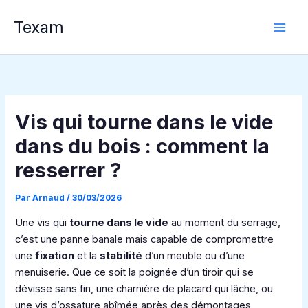
Aller
Texam
au
contenu
Vis qui tourne dans le vide
dans du bois : comment la
resserrer ?
Par
Arnaud
/
30/03/2026
Une vis qui
tourne dans le vide
au moment du serrage,
c’est une panne banale mais capable de compromettre
une
fixation
et la
stabilité
d’un meuble ou d’une
menuiserie. Que ce soit la poignée d’un tiroir qui se
dévisse sans fin, une charnière de placard qui lâche, ou
une vis d’ossature abîmée après des démontages