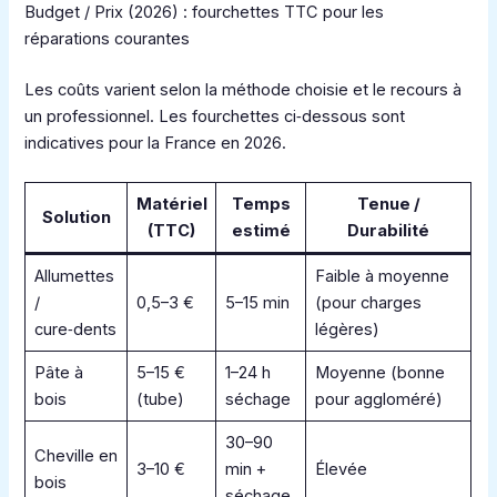
Budget / Prix (2026) : fourchettes TTC pour les
réparations courantes
Les coûts varient selon la méthode choisie et le recours à
un professionnel. Les fourchettes ci‑dessous sont
indicatives pour la France en 2026.
Matériel
Temps
Tenue /
Solution
(TTC)
estimé
Durabilité
Allumettes
Faible à moyenne
/
0,5–3 €
5–15 min
(pour charges
cure‑dents
légères)
Pâte à
5–15 €
1–24 h
Moyenne (bonne
bois
(tube)
séchage
pour aggloméré)
30–90
Cheville en
3–10 €
min +
Élevée
bois
séchage