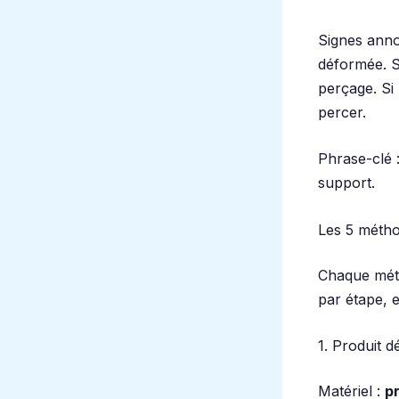
Signes anno
déformée. Si
perçage. Si 
percer.
Phrase-clé :
support.
Les 5 métho
Chaque méth
par étape, 
1. Produit 
Matériel :
p