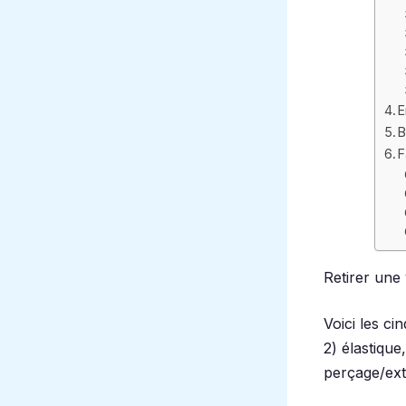
E
B
F
Retirer une
Voici les ci
2) élastique
perçage/ext