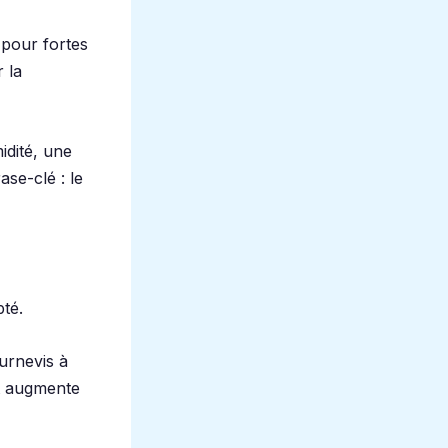
 pour fortes
 la
idité, une
ase-clé : le
pté.
ournevis à
et augmente