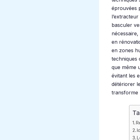
éprouvées
l’extracteu
basculer ve
nécessaire, 
en rénovati
en zones hum
technique
que même un
évitant les 
détériorer l
transforme u
Ta
R
I
L