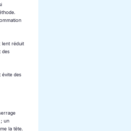
i
éthode.
nsommation
lent réduit
t des
 évite des
 serrage
 ; un
me la tête.