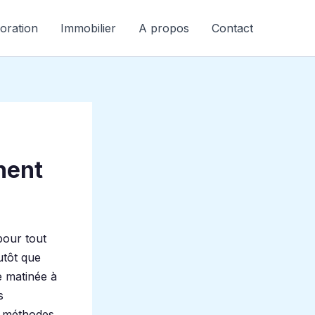
oration
Immobilier
A propos
Contact
hent
 pour tout
utôt que
e matinée à
s
q méthodes