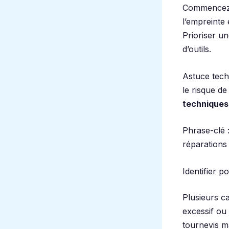
Commencez t
l’empreinte 
Prioriser u
d’outils.
Astuce tech
le risque d
techniques
Phrase-clé 
réparations
Identifier p
Plusieurs c
excessif ou 
tournevis m