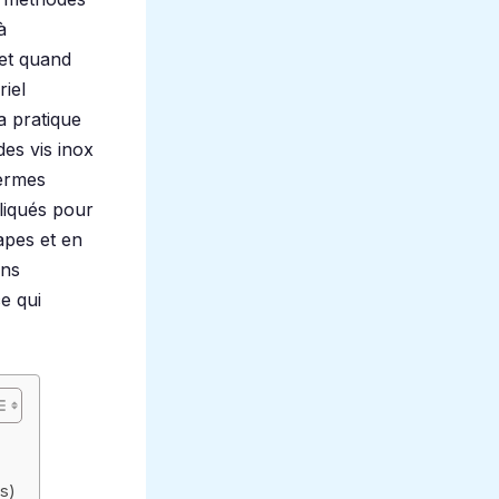
à
 et quand
riel
la pratique
des vis inox
termes
liqués pour
apes et en
ns
ce qui
s)