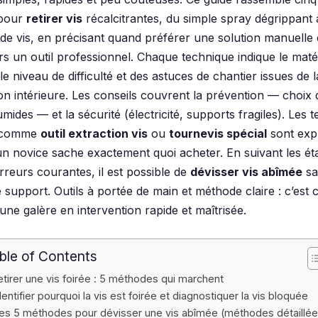
 pour
retirer vis
récalcitrantes, du simple spray dégrippant 
r de vis, en précisant quand préférer une solution manuelle
rs un outil professionnel. Chaque technique indique le maté
le niveau de difficulté et des astuces de chantier issues de 
on intérieure. Les conseils couvrent la prévention — choix 
ides — et la sécurité (électricité, supports fragiles). Les 
s comme
outil extraction vis
ou
tournevis spécial
sont exp
 novice sache exactement quoi acheter. En suivant les ét
erreurs courantes, il est possible de
dévisser vis abîmée
sa
e support. Outils à portée de main et méthode claire : c’est 
ne galère en intervention rapide et maîtrisée.
ble of Contents
etirer une vis foirée : 5 méthodes qui marchent
dentifier pourquoi la vis est foirée et diagnostiquer la vis bloquée
es 5 méthodes pour dévisser une vis abîmée (méthodes détaillée