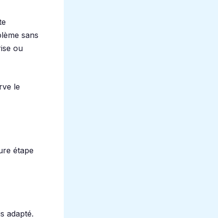
te
blème sans
rise ou
rve le
ure étape
is adapté.