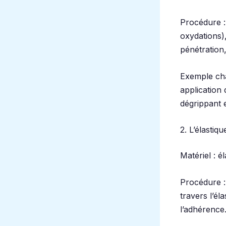
Procédure :
oxydations)
pénétration
Exemple cha
application 
dégrippant e
2. L’élasti
Matériel : é
Procédure : 
travers l’él
l’adhérence