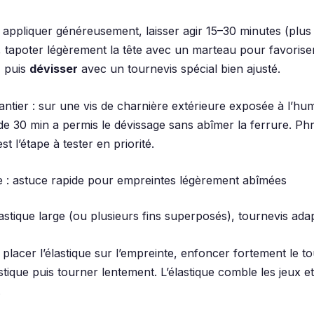
 appliquer généreusement, laisser agir 15–30 minutes (plus
, tapoter légèrement la tête avec un marteau pour favoriser
, puis
dévisser
avec un tournevis spécial bien ajusté.
ntier : sur une vis de charnière extérieure exposée à l’hum
de 30 min a permis le dévissage sans abîmer la ferrure. Phr
st l’étape à tester en priorité.
que : astuce rapide pour empreintes légèrement abîmées
lastique large (ou plusieurs fins superposés), tournevis ada
placer l’élastique sur l’empreinte, enfoncer fortement le t
astique puis tourner lentement. L’élastique comble les jeux 
.