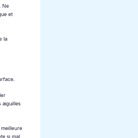
. Ne
que et
e la
urface.
ler
aiguilles
 meilleure
te si mal