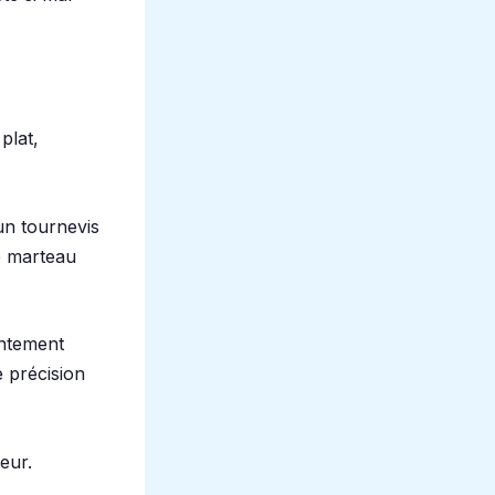
plat,
un tournevis
de marteau
entement
e précision
eur.