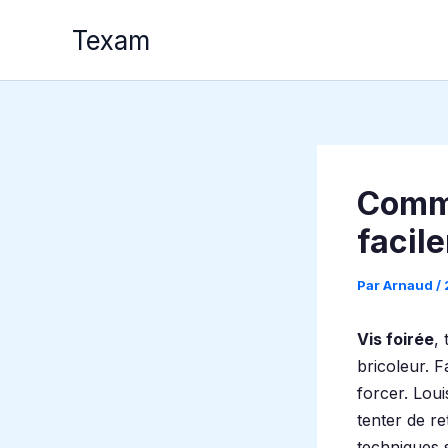
Aller
Texam
au
contenu
Comme
facil
Par
Arnaud
/
Vis foirée
,
bricoleur. 
forcer. Loui
tenter de re
techniques 