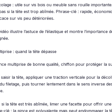
olage : utile sur vis bois ou meuble sans rouille importante
as si la tête est trop abîmée. Phrase-clé : rapide, économi
cace sur vis peu détériorées.
vidéo illustre l’astuce de l’élastique et montre l’importance d
gnée.
tiprise : quand la tête dépasse
ince multiprise de bonne qualité, chiffon pour protéger la s
saisir la tête, appliquer une traction verticale pour la décol
u filetage, puis tourner lentement dans le sens inverse des 
e.
 si la tête est très abîmée, limer une facette pour offrir une
e-clé : la pince est polyvalente mais peut endommager la tê