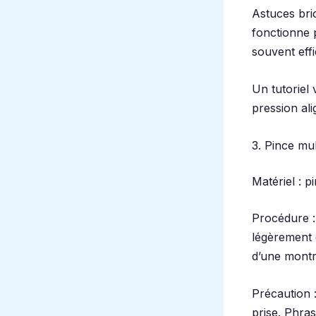
Astuces bric
fonctionne p
souvent effi
Un tutoriel 
pression ali
3. Pince mul
Matériel : p
Procédure : 
légèrement d
d’une montr
Précaution :
prise. Phras