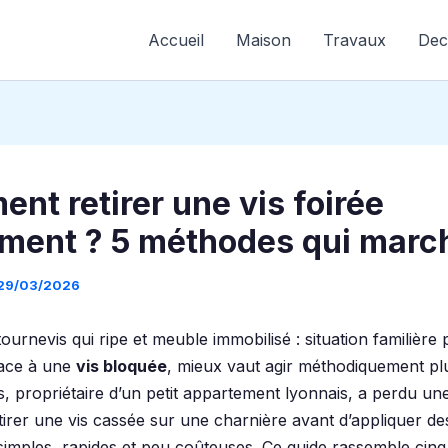
Accueil
Maison
Travaux
Dec
nt retirer une vis foirée
ement ? 5 méthodes qui marc
29/03/2026
 tournevis qui ripe et meuble immobilisé : situation familière
Face à une
vis bloquée
, mieux vaut agir méthodiquement pl
s, propriétaire d’un petit appartement lyonnais, a perdu un
tirer une vis cassée sur une charnière avant d’appliquer de
simples, rapides et peu coûteuses. Ce guide rassemble cin