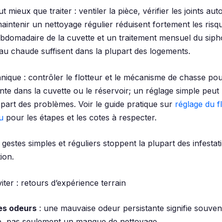
t mieux que traiter : ventiler la pièce, vérifier les joints au
aintenir un nettoyage régulier réduisent fortement les risq
ebdomadaire de la cuvette et un traitement mensuel du sip
eau chaude suffisent dans la plupart des logements.
nique : contrôler le flotteur et le mécanisme de chasse pou
ante dans la cuvette ou le réservoir; un réglage simple peut
part des problèmes. Voir le guide pratique sur
réglage du f
u
pour les étapes et les cotes à respecter.
s gestes simples et réguliers stoppent la plupart des infesta
tion.
iter : retours d’expérience terrain
les odeurs
: une mauvaise odeur persistante signifie souve
e, pas seulement un manque de nettoyage.