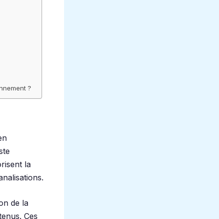
ronnement ?
en
ste
risent la
nalisations.
on de la
tenus. Ces