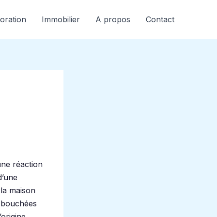
oration
Immobilier
A propos
Contact
ne réaction
d’une
 la maison
nt bouchées
origine