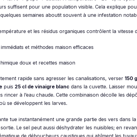
urs suffisent pour une population visible. Cela explique po
quelques semaines aboutit souvent à une infestation notab
 température et les résidus organiques contrôlent la vitesse d
 immédiats et méthodes maison efficaces
himique doux et recettes maison
itement rapide sans agresser les canalisations, verser
150 
e
puis
25 cl de vinaigre blanc
dans la cuvette. Laisser mo
is rincer à l’eau chaude. Cette combinaison décolle les dép
où se développent les larves.
lante tue instantanément une grande partie des vers dans la
sortie. Le sel peut aussi déshydrater les nuisibles; en revan
tématique de déboucheurs caustiques qui abîment les tuyaux