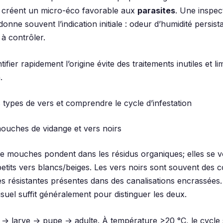
s créent un micro-éco favorable aux
parasites
. Une inspect
 donne souvent l’indication initiale : odeur d’humidité persist
 à contrôler.
ntifier rapidement l’origine évite des traitements inutiles et lim
.
es types de vers et comprendre le cycle d’infestation
ouches de vidange et vers noirs
de mouches pondent dans les résidus organiques; elles se v
tits vers blancs/beiges. Les vers noirs sont souvent des c
es résistantes présentes dans des canalisations encrassées
isuel suffit généralement pour distinguer les deux.
 → larve → pupe → adulte. À température >20 °C, le cycle s