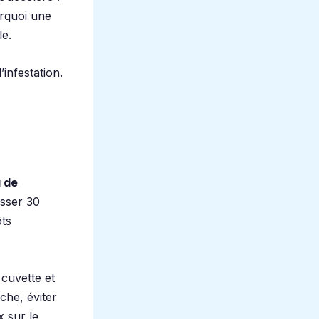
urquoi une
le.
’infestation.
g de
usser 30
ôts
 cuvette et
che, éviter
 sur le