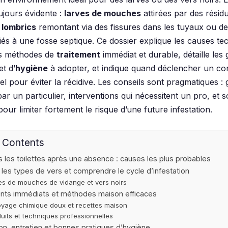
ujours évidente :
larves de mouches
attirées par des résid
,
lombrics
remontant via des fissures dans les tuyaux ou d
iés à une fosse septique. Ce dossier explique les causes te
s méthodes de
traitement
immédiat et durable, détaille les 
et d’
hygiène
à adopter, et indique quand déclencher un co
l pour éviter la récidive. Les conseils sont pragmatiques : 
par un particulier, interventions qui nécessitent un pro, et s
our limiter fortement le risque d’une future infestation.
f Contents
 les toilettes après une absence : causes les plus probables
er les types de vers et comprendre le cycle d’infestation
es de mouches de vidange et vers noirs
nts immédiats et méthodes maison efficaces
oyage chimique doux et recettes maison
uits et techniques professionnelles
on, entretien et bonnes pratiques d’hygiène