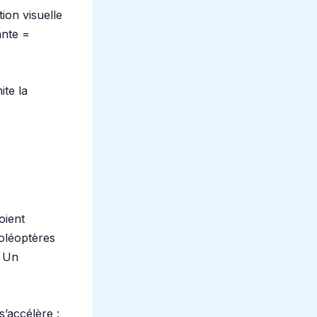
ion visuelle
ante =
ite la
oient
oléoptères
. Un
’accélère :