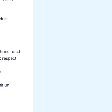
duits
hrine, etc.)
t respect
s.
tit un