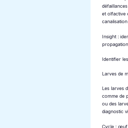
défaillance
et olfactive
canalisation
Insight : ide
propagation
Identifier l
Larves de m
Les larves 
comme de pe
ou des larv
diagnostic v
Cycle : œuf