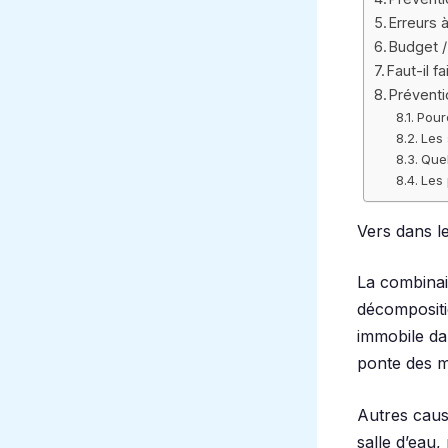
Erreurs à
Budget /
Faut-il f
Préventi
Pour
Les 
Quel
Les 
Vers dans l
La combinai
décompositi
immobile dan
ponte des mo
Autres caus
salle d’eau