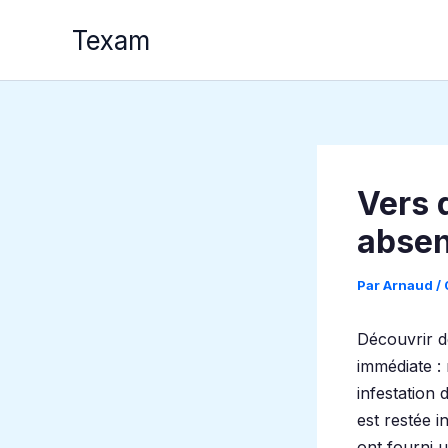
Aller
Texam
au
contenu
Vers 
absen
Par
Arnaud
/
Découvrir 
immédiate : 
infestation 
est restée i
ont fourni 