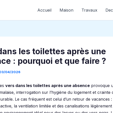
Accueil
Maison
Travaux
Dec
dans les toilettes après une
ce : pourquoi et que faire ?
03/04/2026
des
vers dans les toilettes après une absence
provoque u
malaise, interrogation sur l’hygiène du logement et crainte 
durable. Le cas fréquent est celui d’un retour de vacances :
nactive, la ventilation limitée et des canalisations légèreme
un environnement idéal pour des larves ou des vers noirs. L’