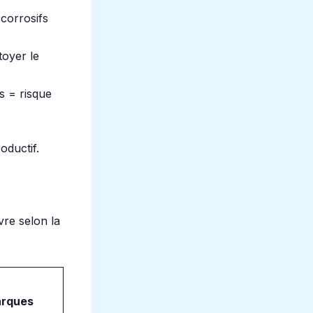
corrosifs
toyer le
es = risque
oductif.
vre selon la
rques