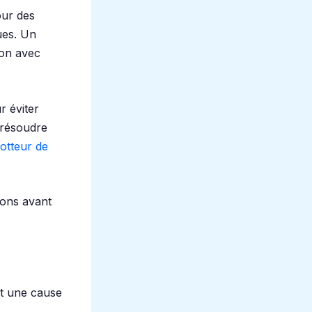
tour des
ues. Un
hon avec
r éviter
 résoudre
lotteur de
tions avant
nt une cause