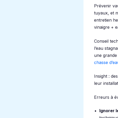
Prévenir vau
tuyaux, et m
entretien h
vinaigre + 
Conseil tech
l’eau stagn
une grande 
chasse d’ea
Insight : de
leur installa
Erreurs à év
Ignorer 
techniqu