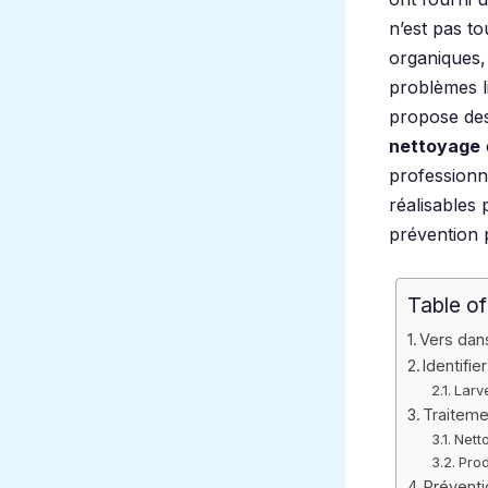
n’est pas to
organiques
problèmes l
propose de
nettoyage
professionne
réalisables 
prévention p
Table o
Vers dans
Identifi
Larv
Traiteme
Nett
Prod
Préventi