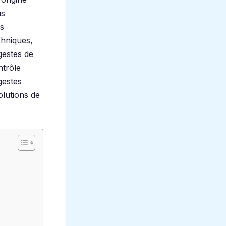
us
es
chniques,
gestes de
ntrôle
gestes
olutions de